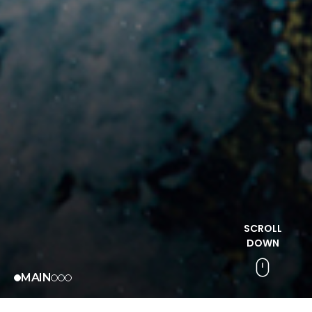
SCROLL
DOWN
MAIN
COMPANY
ABOUT
PARTNER